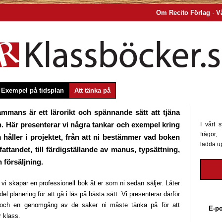
Om Recito Förlag
·
V
Exempel på tidsplan
Att tänka på
sammans är ett lärorikt och spännande sätt att tjäna
n. Här presenterar vi några tankar och exempel kring
I vårt 
frågor,
 håller i projektet, från att ni bestämmer vad boken
ladda u
rfattandet, till färdigställande av manus, typsättning,
 försäljning.
vi skapar en professionell bok åt er som ni sedan säljer. Låter
el planering för att gå i lås på bästa sätt. Vi presenterar därför
 och en genomgång av de saker ni måste tänka på för att
E-po
r klass.