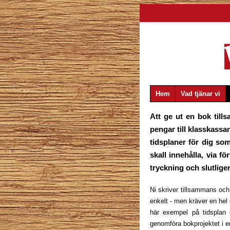
Hem
Vad tjänar vi
Att ge ut en bok till
pengar till klasskassa
tidsplaner för dig som
skall innehålla, via fö
tryckning och slutligen
Ni skriver tillsammans och 
enkelt - men kräver en hel d
här exempel på tidsplan
genomföra bokprojektet i e