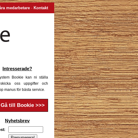
åra medarbetare
·
Kontakt
Intresserade?
system Bookie kan ni ställa
 skicka oss uppgifter och
pp manus för bästa service.
Gå till Bookie >>>
Nyhetsbrev
st: