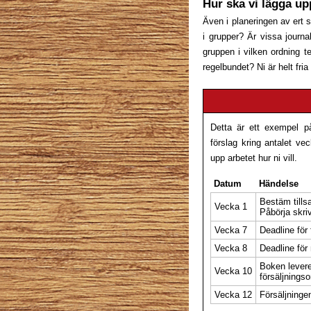
Hur ska vi lägga up
Även i planeringen av ert s
i grupper? Är vissa journ
gruppen i vilken ordning t
regelbundet? Ni är helt fria 
Detta är ett exempel p
förslag kring antalet ve
upp arbetet hur ni vill.
Datum
Händelse
Bestäm tills
Vecka 1
Påbörja skri
Vecka 7
Deadline för
Vecka 8
Deadline för 
Boken levere
Vecka 10
försäljnings
Vecka 12
Försäljninge