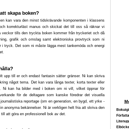
t att skapa boken?
ken kan vara den minst tidskrävande komponenten i klassens
 och korrekturläst manus och skickat det till oss så räknar vi
å veckor tills den tryckta boken kommer från tryckeriet och då
ttning, grafik och omslag samt elektroniska provtryck som ni
r i tryck. Det som ni måste lägga mest tankemöda och energi
et.
hålla?
t upp till er och endast fantasin sätter gränser. Ni kan skriva
er kring något tema. Det kan vara långa texter, korta texter eller
a. Ni kan ha bilder med i boken om ni vill, vilket öppnar för
dverkande för de deltagare som kanske föredrar det visuella
 journalistiska reportage (om en generation, en bygd, ett yrke -
Me
in anonyma bekännelser. Ni är verkligen helt fria att skriva den
Bokutgi
 till att göra en professionell bok av det.
Författa
Litenup
Elböcke