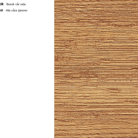
ok
· Besök vår sida
se
· Alla våra tjänster