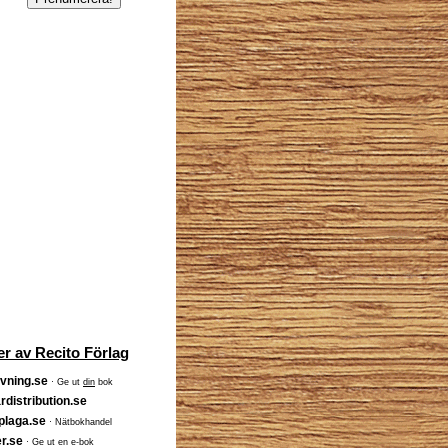
r av Recito Förlag
vning.se
· Ge ut
din
bok
rdistribution.se
plaga.se
· Nätbokhandel
r.se
· Ge ut en e-bok