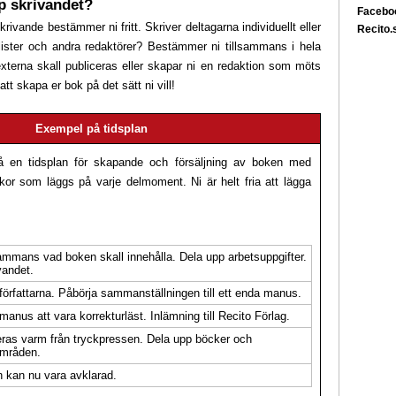
p skrivandet?
Facebo
krivande bestämmer ni fritt. Skriver deltagarna individuellt eller
Recito.
alister och andra redaktörer? Bestämmer ni tillsammans i hela
externa skall publiceras eller skapar ni en redaktion som möts
att skapa er bok på det sätt ni vill!
Exempel på tidsplan
å en tidsplan för skapande och försäljning av boken med
ckor som läggs på varje delmoment. Ni är helt fria att lägga
ammans vad boken skall innehålla. Dela upp arbetsuppgifter.
vandet.
 författarna. Påbörja sammanställningen till ett enda manus.
manus att vara korrekturläst. Inlämning till Recito Förlag.
ras varm från tryckpressen. Dela upp böcker och
områden.
n kan nu vara avklarad.