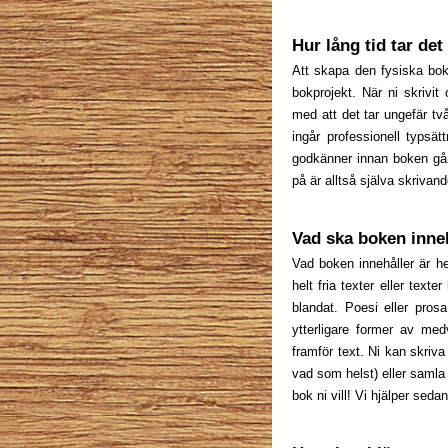
Hur lång tid tar de
Att skapa den fysiska bo
bokprojekt. När ni skrivit
med att det tar ungefär tv
ingår professionell typsä
godkänner innan boken gå
på är alltså själva skrivand
Vad ska boken inne
Vad boken innehåller är hel
helt fria texter eller text
blandat. Poesi eller pros
ytterligare former av me
framför text. Ni kan skriva
vad som helst) eller samla 
bok ni vill! Vi hjälper sedan