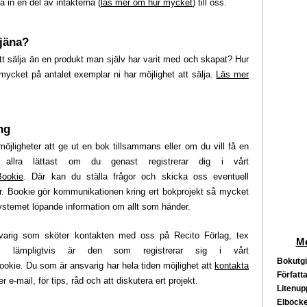
 in en del av intäkterna (
läs mer om hur mycket
) till oss.
tjäna?
att sälja än en produkt man själv har varit med och skapat? Hur
mycket på antalet exemplar ni har möjlighet att sälja.
Läs mer
ng
jligheter att ge ut en bok tillsammans eller om du vill få en
 allra lättast om du genast registrerar dig i vårt
Bookie
. Där kan du ställa frågor och skicka oss eventuell
r. Bookie gör kommunikationen kring ert bokprojekt så mycket
ystemet löpande information om allt som händer.
varig som sköter kontakten med oss på Recito Förlag, tex
Me
som lämpligtvis är den som registrerar sig i vårt
Bokutgi
okie. Du som är ansvarig har hela tiden möjlighet att
kontakta
Författa
er e-mail, för tips, råd och att diskutera ert projekt.
Litenup
Elböcke