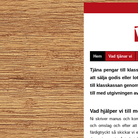
Hem
Vad tjänar vi
Tjäna pengar till klas
att sälja godis eller l
till klasskassan genom
till med utgivningen av
Vad hjälper vi till 
Ni skriver manus och korre
och omslag och efter att
färdigtryckt så skickar vi 