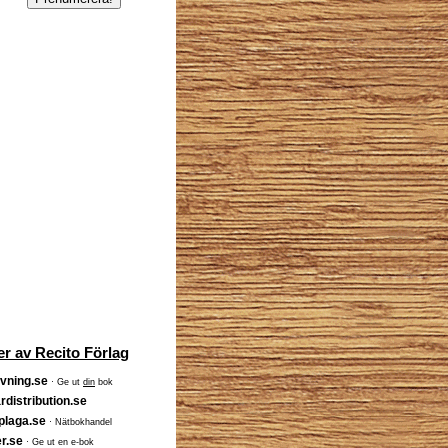
r av Recito Förlag
vning.se
· Ge ut
din
bok
rdistribution.se
plaga.se
· Nätbokhandel
r.se
· Ge ut en e-bok