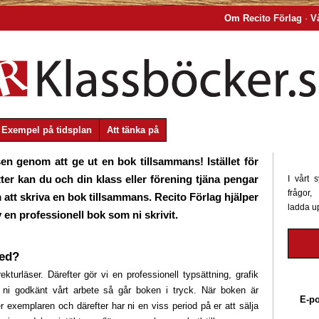
Om Recito Förlag
·
V
Exempel på tidsplan
Att tänka på
sen genom att ge ut en bok tillsammans! Istället för
otter kan du och din klass eller förening tjäna pengar
I vårt 
frågor,
 att skriva en bok tillsammans. Recito Förlag hjälper
ladda u
 en professionell bok som ni skrivit.
med?
kturläser. Därefter gör vi en professionell typsättning, grafik
 ni godkänt vårt arbete så går boken i tryck. När boken är
E-po
er exemplaren och därefter har ni en viss period på er att sälja