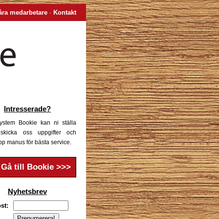
åra medarbetare
·
Kontakt
Intresserade?
system Bookie kan ni ställa
 skicka oss uppgifter och
pp manus för bästa service.
Gå till Bookie >>>
Nyhetsbrev
st: