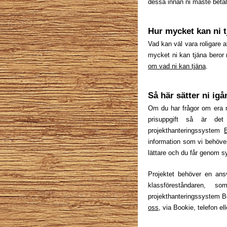
dessa innan ni måste betala
Hur mycket kan ni 
Vad kan väl vara roligare 
mycket ni kan tjäna beror 
om vad ni kan tjäna
.
Så här sätter ni igå
Om du har frågor om era mö
prisuppgift så är det
projekthanteringssystem
information som vi behöve
lättare och du får genom s
Projektet behöver en ans
klassföreståndaren, 
projekthanteringssystem Bo
oss
, via Bookie, telefon ell